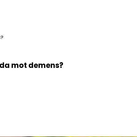
s?
ydda mot demens?