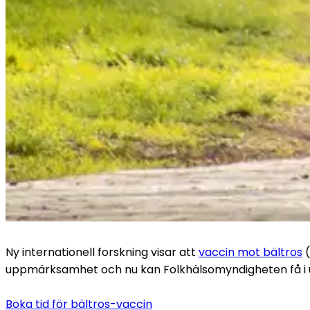
Ny internationell forskning visar att 
vaccin mot bältros
 
uppmärksamhet och nu kan Folkhälsomyndigheten få i u
Boka tid för bältros-vaccin