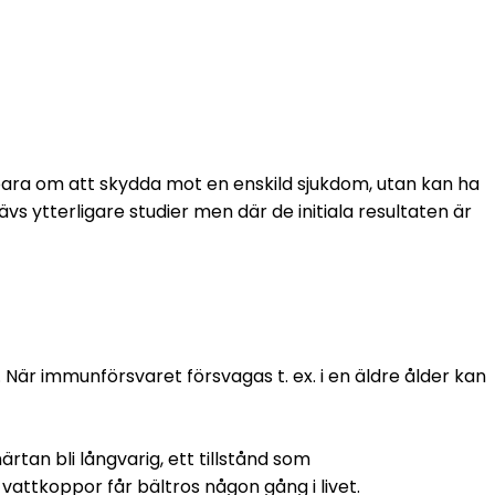
 bara om att skydda mot en enskild sjukdom, utan kan ha 
s ytterligare studier men där de initiala resultaten är 
 När immunförsvaret försvagas t. ex. i en äldre ålder kan 
an bli långvarig, ett tillstånd som 
vattkoppor får bältros någon gång i livet.