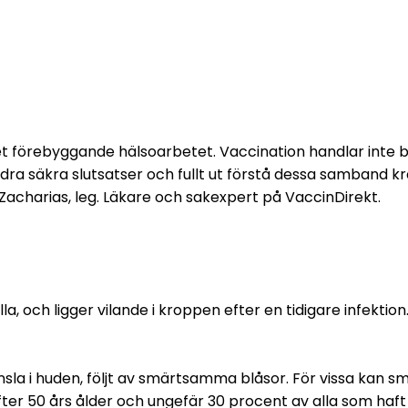
a det förebyggande hälsoarbetet. Vaccination handlar inte
dra säkra slutsatser och fullt ut förstå dessa samband kräv
acharias, leg. Läkare och sakexpert på VaccinDirekt. 
 och ligger vilande i kroppen efter en tidigare infektion.
 i huden, följt av smärtsamma blåsor. För vissa kan smärt
fter 50 års ålder och ungefär 30 procent av alla som haft 