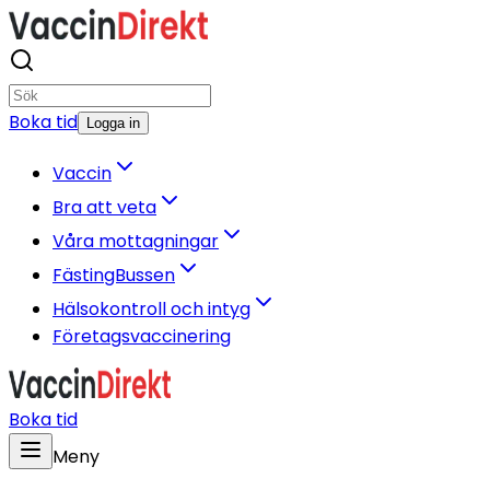
Boka tid
Logga in
Vaccin
Bra att veta
Våra mottagningar
FästingBussen
Hälsokontroll och intyg
Företagsvaccinering
Boka tid
Meny