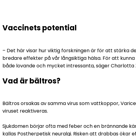
Vaccinets potential
– Det här visar hur viktig forskningen är för att stärk
bredare effekter på vår långsiktiga hälsa. För att kunna 
både lovande och mycket intressanta, säger Charlotta Z
Vad är bältros?
Bältros orsakas av samma virus som vattkoppor, Varicella,
viruset reaktiveras.
Sjukdomen börjar ofta med feber och en brännande känsla
kallas Postherpetisk neuralgi. Risken att drabbas ökar e