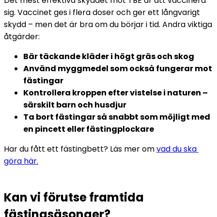
Det mest effektiva skyddet mot TBE är att vaccinera 
sig. Vaccinet ges i flera doser och ger ett långvarigt 
skydd – men det är bra om du börjar i tid. 
Andra viktiga 
åtgärder: 
Bär täckande kläder i högt gräs och skog
Använd myggmedel som också fungerar mot 
fästingar 
Kontrollera kroppen efter vistelse i naturen – 
särskilt barn och husdjur 
Ta bort fästingar så snabbt som möjligt med 
en pincett eller fästingplockare 
Har du fått ett fästingbett? Läs mer om 
vad du ska 
göra här.
Kan vi förutse framtida 
fästingsäsonger?