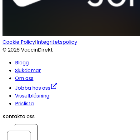
Cookie Policy
|
Integritetspolicy
©
2026
VaccinDirekt
Blogg
Sjukdomar
Om oss
Jobba hos oss
Visselblåsning
Prislista
Kontakta oss