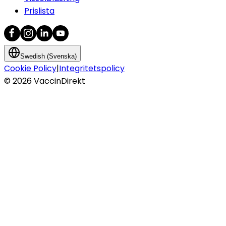
Prislista
Swedish (Svenska)
Cookie Policy
|
Integritetspolicy
©
2026
VaccinDirekt