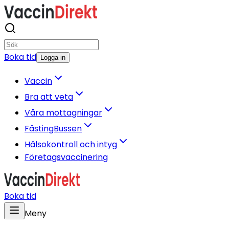
Boka tid
Logga in
Vaccin
Bra att veta
Våra mottagningar
FästingBussen
Hälsokontroll och intyg
Företagsvaccinering
Boka tid
Meny