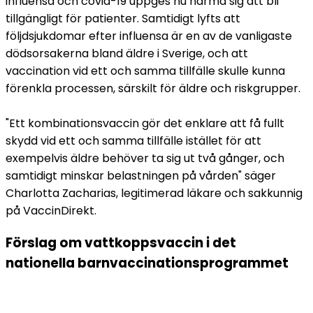
influensa och covid-19 uppges nu närma sig att bli 
tillgängligt för patienter. Samtidigt lyfts att 
följdsjukdomar efter influensa är en av de vanligaste 
dödsorsakerna bland äldre i Sverige, och att 
vaccination vid ett och samma tillfälle skulle kunna 
förenkla processen, särskilt för äldre och riskgrupper.
"Ett kombinationsvaccin gör det enklare att få fullt 
skydd vid ett och samma tillfälle istället för att 
exempelvis äldre behöver ta sig ut två gånger, och 
samtidigt minskar belastningen på vården" säger 
Charlotta Zacharias, legitimerad läkare och sakkunnig 
på VaccinDirekt.
Förslag om vattkoppsvaccin i det 
nationella barnvaccinationsprogrammet