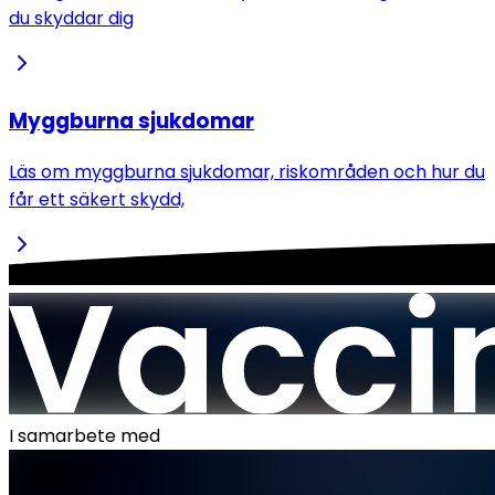
du skyddar dig
Myggburna sjukdomar
Läs om myggburna sjukdomar, riskområden och hur du
får ett säkert skydd,
I samarbete med