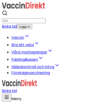
Boka tid
Logga in
Vaccin
Bra att veta
Våra mottagningar
FästingBussen
Hälsokontroll och intyg
Företagsvaccinering
Boka tid
Meny