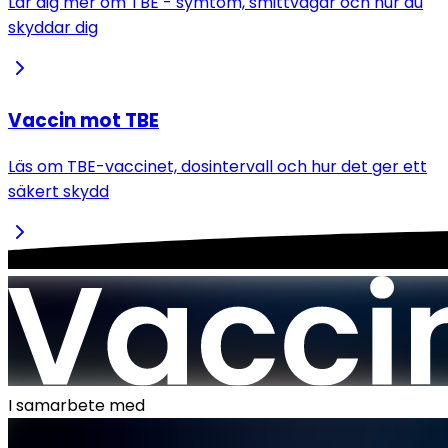
Lär dig mer om TBE - symtom, smittvägar och hur du
skyddar dig
Vaccin mot TBE
Läs om TBE-vaccinet, dosintervall och hur det ger ett
säkert skydd
I samarbete med