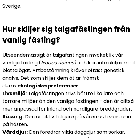
Sverige.
Hur skiljer sig taigafästingen från 
vanlig fästing?
Utseendemässigt är taigafästingen mycket lik vår 
vanliga fästing (
Ixodes ricinus)
 och kan inte skiljas med 
blotta ögat. Artbestämning kräver oftast genetisk 
analys. Det som skiljer dem åt är främst 
deras 
ekologiska preferenser
. 
Livsmiljö:
 Taigafästingen trivs bättre i kallare och 
torrare miljöer än den vanliga fästingen - den är alltså 
mer anpassad för inland och nordligare breddgrader.
Säsong:
 Den är aktiv tidigare på våren och senare in 
på hösten.
Värddjur:
 Den föredrar vilda däggdjur som sorkar, 