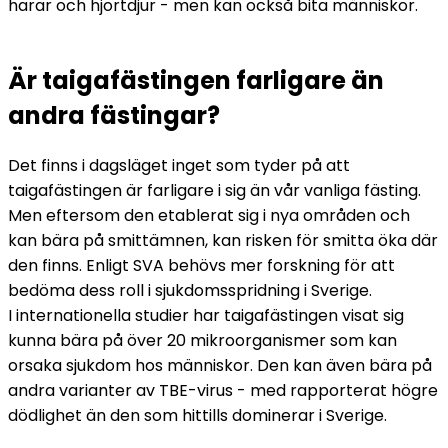
harar och hjortdjur - men kan också bita människor. 
Är taigafästingen farligare än 
andra fästingar?
Det finns i dagsläget inget som tyder på att 
taigafästingen är farligare i sig än vår vanliga fästing. 
Men eftersom den etablerat sig i nya områden och 
kan bära på smittämnen, kan risken för smitta öka där 
den finns. 
Enligt SVA behövs mer forskning för att 
bedöma dess roll i sjukdomsspridning i Sverige.
I internationella studier har taigafästingen visat sig 
kunna bära på över 20 mikroorganismer som kan 
orsaka sjukdom hos människor. Den kan även bära på 
andra varianter av TBE-virus - med rapporterat högre 
dödlighet än den som hittills dominerar i Sverige. 