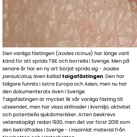
Den vanliga fästingen (
Ixodes ricinus
) har länge varit 
känd för att sprida TBE och borrelia i Sverige. Men på 
senare år har en ny art börjat sprida sig - 
Ixodes 
persulcatus
, även kallad 
taigafästingen
. Den har 
tidigare funnits i östra Europa och Asien, men nu har 
den dokumenterats även i Sverige.
Taigafästingen är mycket lik vår vanliga fästing till 
utseendet, men har vissa skillnader i livsmiljö, aktivitet 
och potentiella sjukdomsrisker. Arten beskrevs 
vetenskapligt redan 1930, men det var först 2016 som 
den bekräftades i Sverige - i insamlat material från 