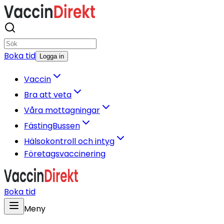
Boka tid
Logga in
Vaccin
Bra att veta
Våra mottagningar
FästingBussen
Hälsokontroll och intyg
Företagsvaccinering
Boka tid
Meny