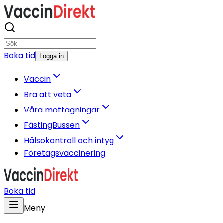
Boka tid
Logga in
Vaccin
Bra att veta
Våra mottagningar
FästingBussen
Hälsokontroll och intyg
Företagsvaccinering
Boka tid
Meny