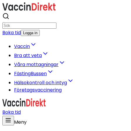
Boka tid
Logga in
Vaccin
Bra att veta
Våra mottagningar
FästingBussen
Hälsokontroll och intyg
Företagsvaccinering
Boka tid
Meny