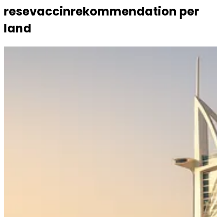
resevaccinrekommendation per
land