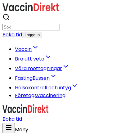
Boka tid
Logga in
Vaccin
Bra att veta
Våra mottagningar
FästingBussen
Hälsokontroll och intyg
Företagsvaccinering
Boka tid
Meny