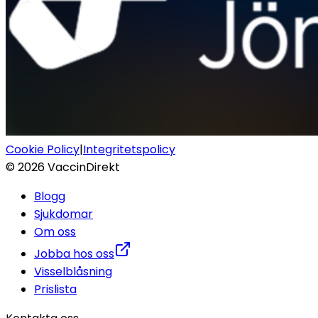
Cookie Policy
|
Integritetspolicy
©
2026
VaccinDirekt
Blogg
Sjukdomar
Om oss
Jobba hos oss
Visselblåsning
Prislista