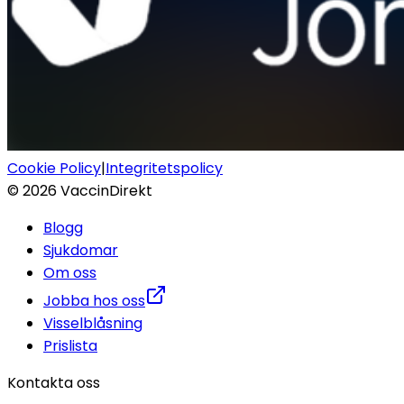
Cookie Policy
|
Integritetspolicy
©
2026
VaccinDirekt
Blogg
Sjukdomar
Om oss
Jobba hos oss
Visselblåsning
Prislista
Kontakta oss