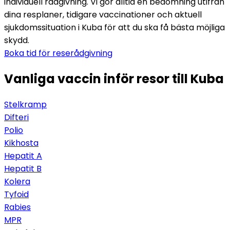
individuell rådgivning. Vi gör alltid en bedömning utifrån 
dina resplaner, tidigare vaccinationer och aktuell 
sjukdomssituation i Kuba för att du ska få bästa möjliga 
skydd.
Boka tid för reserådgivning
Vanliga vaccin inför resor till Kuba
Stelkramp
Difteri
Polio
Kikhosta
Hepatit A
Hepatit B
Kolera
Tyfoid
Rabies
MPR