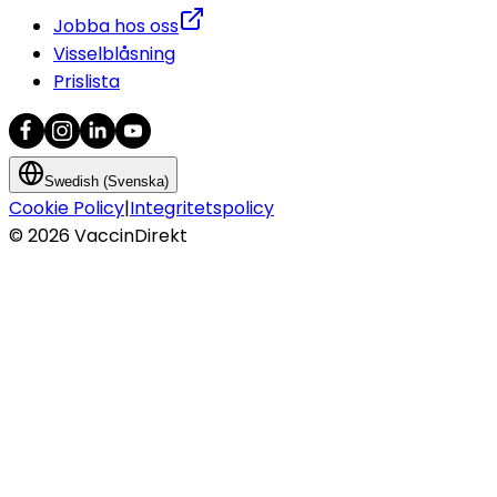
Jobba hos oss
Visselblåsning
Prislista
Swedish (Svenska)
Cookie Policy
|
Integritetspolicy
©
2026
VaccinDirekt