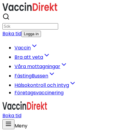
Boka tid
Logga in
Vaccin
Bra att veta
Våra mottagningar
FästingBussen
Hälsokontroll och intyg
Företagsvaccinering
Boka tid
Meny