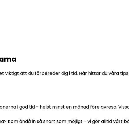
öarna
t viktigt att du förbereder dig i tid. Här hittar du våra ti
ionerna i god tid - helst minst en månad före avresa. Vissa
 Kom ändå in så snart som möjligt - vi gör alltid vårt bäs