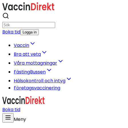
Boka tid
Logga in
Vaccin
Bra att veta
Våra mottagningar
FästingBussen
Hälsokontroll och intyg
Företagsvaccinering
Boka tid
Meny