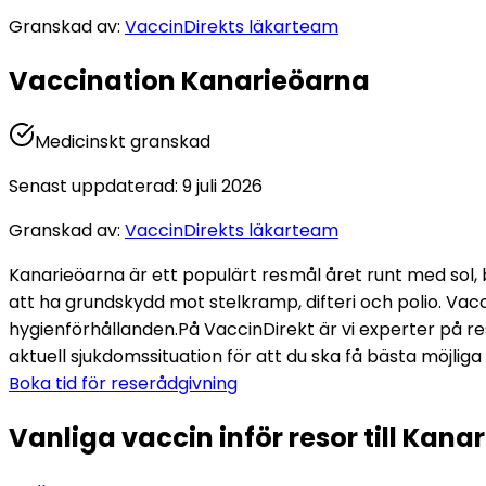
Granskad av
:
VaccinDirekts läkarteam
Vaccination Kanarieöarna
Medicinskt granskad
Senast uppdaterad
:
9 juli 2026
Granskad av
:
VaccinDirekts läkarteam
Kanarieöarna är ett populärt resmål året runt med sol, b
att ha grundskydd mot stelkramp, difteri och polio. Vacci
hygienförhållanden.
På VaccinDirekt är vi experter på res
aktuell sjukdomssituation för att du ska få bästa möjliga 
Boka tid för reserådgivning
Vanliga vaccin inför resor till Kana