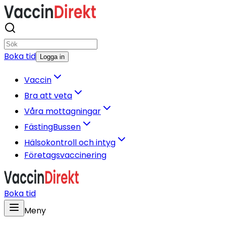
Boka tid
Logga in
Vaccin
Bra att veta
Våra mottagningar
FästingBussen
Hälsokontroll och intyg
Företagsvaccinering
Boka tid
Meny