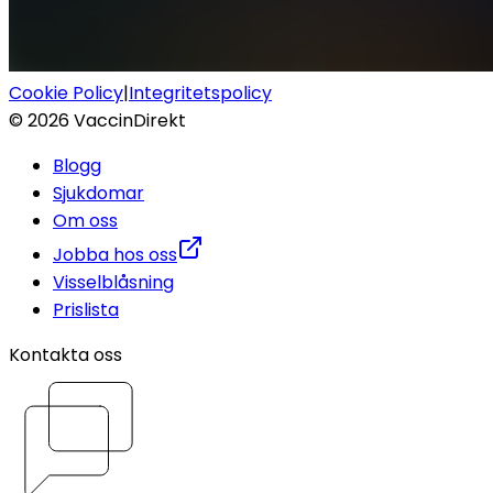
Cookie Policy
|
Integritetspolicy
©
2026
VaccinDirekt
Blogg
Sjukdomar
Om oss
Jobba hos oss
Visselblåsning
Prislista
Kontakta oss