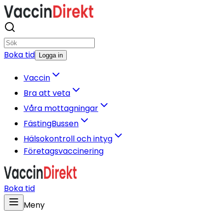
Boka tid
Logga in
Vaccin
Bra att veta
Våra mottagningar
FästingBussen
Hälsokontroll och intyg
Företagsvaccinering
Boka tid
Meny