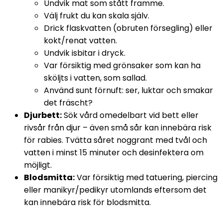
Undvik mat som stått framme.
Välj frukt du kan skala själv.
Drick flaskvatten (obruten försegling) eller 
kokt/renat vatten.
Undvik isbitar i dryck.
Var försiktig med grönsaker som kan ha 
sköljts i vatten, som sallad.
Använd sunt förnuft: ser, luktar och smakar 
det fräscht?
Djurbett:
 Sök vård omedelbart vid bett eller 
rivsår från djur – även små sår kan innebära risk 
för rabies. Tvätta såret noggrant med tvål och 
vatten i minst 15 minuter och desinfektera om 
möjligt.
Blodsmitta:
 Var försiktig med tatuering, piercing 
eller manikyr/pedikyr utomlands eftersom det 
kan innebära risk för blodsmitta.