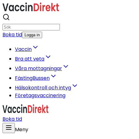
Boka tid
Logga in
Vaccin
Bra att veta
Våra mottagningar
FästingBussen
Hälsokontroll och intyg
Företagsvaccinering
Boka tid
Meny