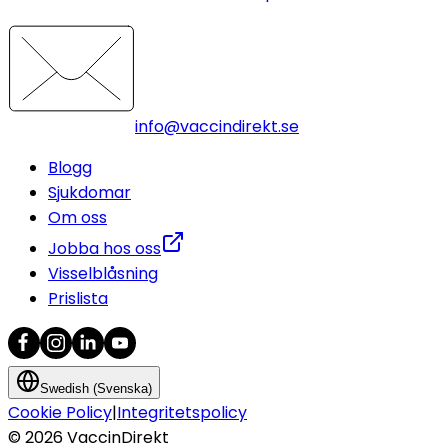
info@vaccindirekt.se
Blogg
Sjukdomar
Om oss
Jobba hos oss
Visselblåsning
Prislista
Swedish (Svenska)
Cookie Policy
|
Integritetspolicy
©
2026
VaccinDirekt