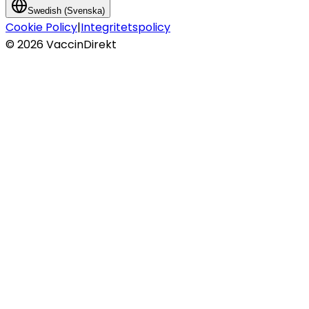
Swedish (Svenska)
Cookie Policy
|
Integritetspolicy
©
2026
VaccinDirekt