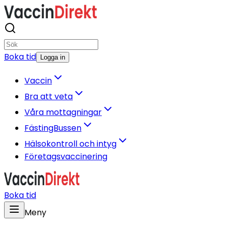
Boka tid
Logga in
Vaccin
Bra att veta
Våra mottagningar
FästingBussen
Hälsokontroll och intyg
Företagsvaccinering
Boka tid
Meny