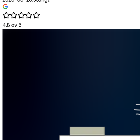
4,8
av
5