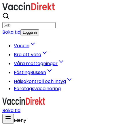
Boka tid
Logga in
Vaccin
Bra att veta
Våra mottagningar
FästingBussen
Hälsokontroll och intyg
Företagsvaccinering
Boka tid
Meny