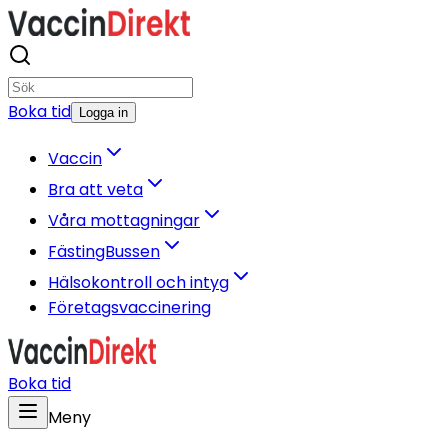
Boka tid
Logga in
Vaccin
Bra att veta
Våra mottagningar
FästingBussen
Hälsokontroll och intyg
Företagsvaccinering
Boka tid
Meny