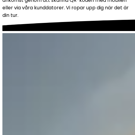
ankomst genom att skanna QR-koden med mobilen 
eller via våra kunddatorer. Vi ropar upp dig när det är 
din tur.