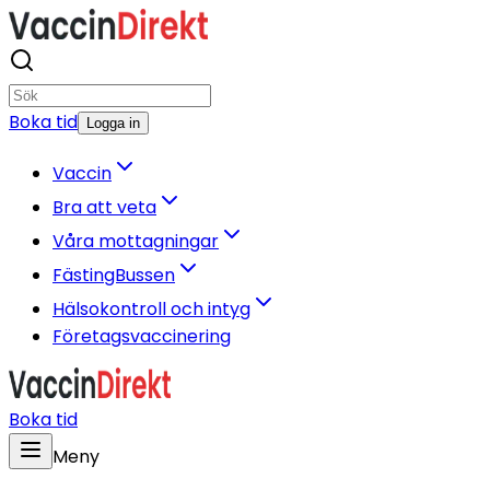
Boka tid
Logga in
Vaccin
Bra att veta
Våra mottagningar
FästingBussen
Hälsokontroll och intyg
Företagsvaccinering
Boka tid
Meny