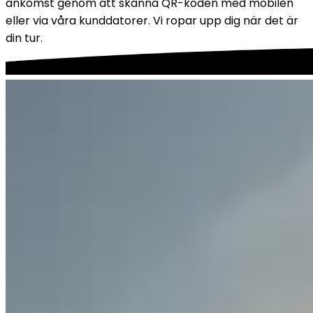
ankomst genom att skanna QR-koden med mobilen 
eller via våra kunddatorer. Vi ropar upp dig när det är 
din tur.