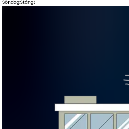
Söndag
:
Stängt