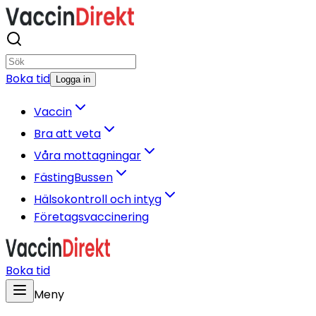
Boka tid
Logga in
Vaccin
Bra att veta
Våra mottagningar
FästingBussen
Hälsokontroll och intyg
Företagsvaccinering
Boka tid
Meny