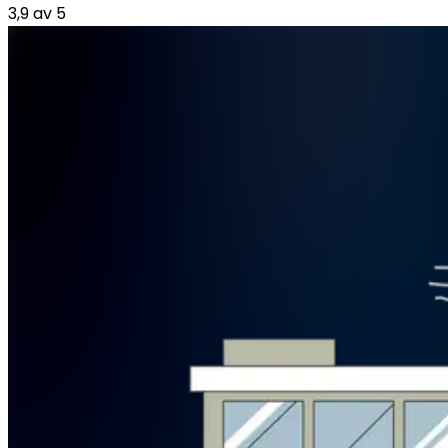
3,9
av
5