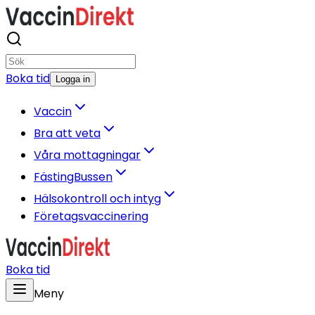
Boka tid
Logga in
Vaccin
Bra att veta
Våra mottagningar
FästingBussen
Hälsokontroll och intyg
Företagsvaccinering
Boka tid
Meny