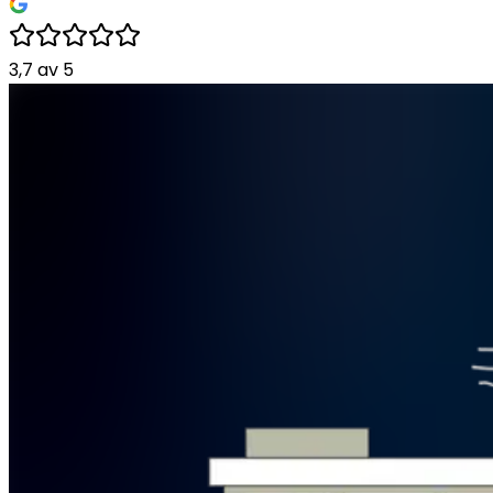
3,7
av
5