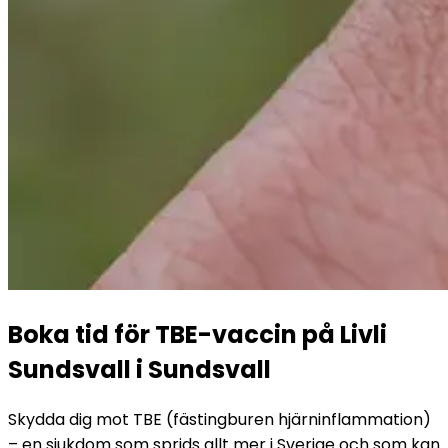
Boka tid för TBE-vaccin på Livli 
Sundsvall i Sundsvall
Skydda dig mot TBE (fästingburen hjärninflammation) 
– en sjukdom som sprids allt mer i Sverige och som kan 