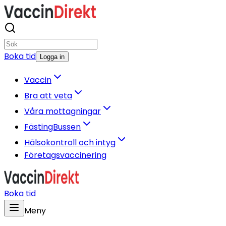
Boka tid
Logga in
Vaccin
Bra att veta
Våra mottagningar
FästingBussen
Hälsokontroll och intyg
Företagsvaccinering
Boka tid
Meny