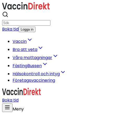
Boka tid
Logga in
Vaccin
Bra att veta
Våra mottagningar
FästingBussen
Hälsokontroll och intyg
Företagsvaccinering
Boka tid
Meny