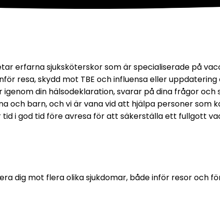
r erfarna sjuksköterskor som är specialiserade på vaccina
nför resa, skydd mot TBE och influensa eller uppdatering 
går igenom din hälsodeklaration, svarar på dina frågor och 
a och barn, och vi är vana vid att hjälpa personer som kä
 i god tid före avresa för att säkerställa ett fullgott v
a dig mot flera olika sjukdomar, både inför resor och för 