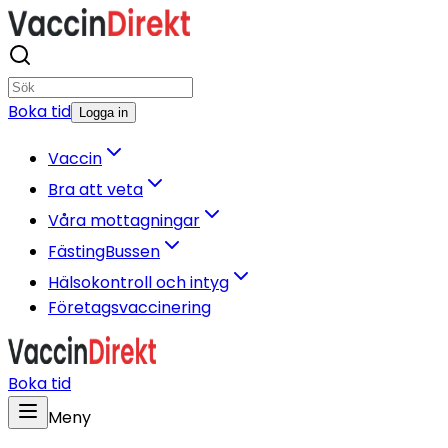
Boka tid
Logga in
Vaccin
Bra att veta
Våra mottagningar
FästingBussen
Hälsokontroll och intyg
Företagsvaccinering
Boka tid
Meny