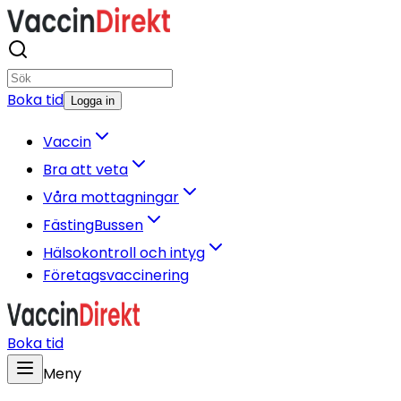
Boka tid
Logga in
Vaccin
Bra att veta
Våra mottagningar
FästingBussen
Hälsokontroll och intyg
Företagsvaccinering
Boka tid
Meny