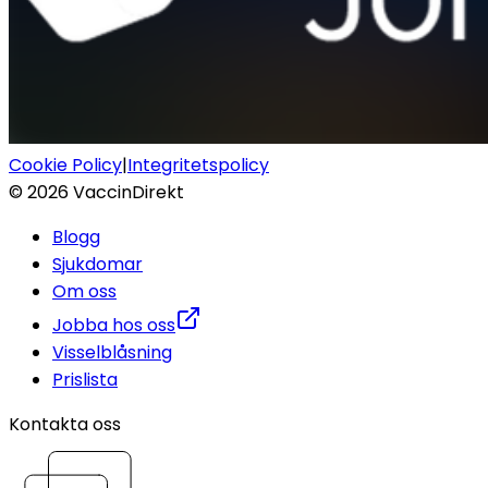
Cookie Policy
|
Integritetspolicy
©
2026
VaccinDirekt
Blogg
Sjukdomar
Om oss
Jobba hos oss
Visselblåsning
Prislista
Kontakta oss