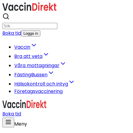
Boka tid
Logga in
Vaccin
Bra att veta
Våra mottagningar
FästingBussen
Hälsokontroll och intyg
Företagsvaccinering
Boka tid
Meny