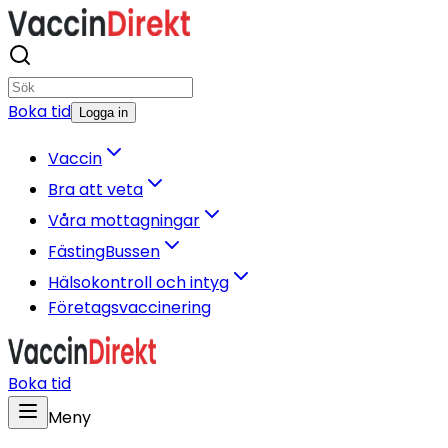
Boka tid
Logga in
Vaccin
Bra att veta
Våra mottagningar
FästingBussen
Hälsokontroll och intyg
Företagsvaccinering
Boka tid
Meny