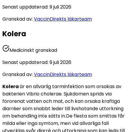
Senast uppdaterad
:
9 juli 2026
Granskad av
:
VaccinDirekts läkarteam
Kolera
Medicinskt granskad
Senast uppdaterad
:
9 juli 2026
Granskad av
:
VaccinDirekts läkarteam
Kolera 
är en allvarlig tarminfektion som orsakas av 
bakterien Vibrio cholerae. Sjukdomen sprids via 
förorenat vatten och mat, och kan orsaka kraftiga 
diarréer som snabbt leder till livshotande uttorkning 
om behandling inte sätts in.
De flesta som smittas får 
milda eller inga symtom, men vid allvarliga fall 
utvecklas svår diarré och uttorkning som kan leda till 