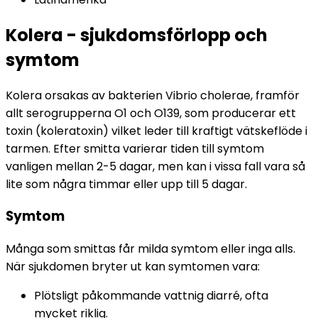
Kolera - sjukdomsförlopp och
symtom
Kolera orsakas av bakterien Vibrio cholerae, framför 
allt serogrupperna O1 och O139, som producerar ett 
toxin (koleratoxin) vilket leder till kraftigt vätskeflöde i 
tarmen. Efter smitta varierar tiden till symtom 
vanligen mellan 2-5 dagar, men kan i vissa fall vara så 
lite som några timmar eller upp till 5 dagar.
Symtom
Många som smittas får milda symtom eller inga alls. 
När sjukdomen bryter ut kan symtomen vara:
Plötsligt påkommande vattnig diarré, ofta 
mycket riklig.