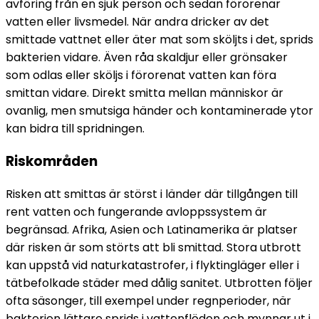
avföring från en sjuk person och sedan förorenar 
vatten eller livsmedel. När andra dricker av det 
smittade vattnet eller äter mat som sköljts i det, sprids 
bakterien vidare. Även råa skaldjur eller grönsaker 
som odlas eller sköljs i förorenat vatten kan föra 
smittan vidare. Direkt smitta mellan människor är 
ovanlig, men smutsiga händer och kontaminerade ytor 
kan bidra till spridningen.
Riskområden
Risken att smittas är störst i länder där tillgången till 
rent vatten och fungerande avloppssystem är 
begränsad. Afrika, Asien och Latinamerika är platser 
där risken är som störts att bli smittad. Stora utbrott 
kan uppstå vid naturkatastrofer, i flyktingläger eller i 
tätbefolkade städer med dålig sanitet. Utbrotten följer 
ofta säsonger, till exempel under regnperioder, när 
bakterien lättare sprids i vattenflöden och mynnar ut i 