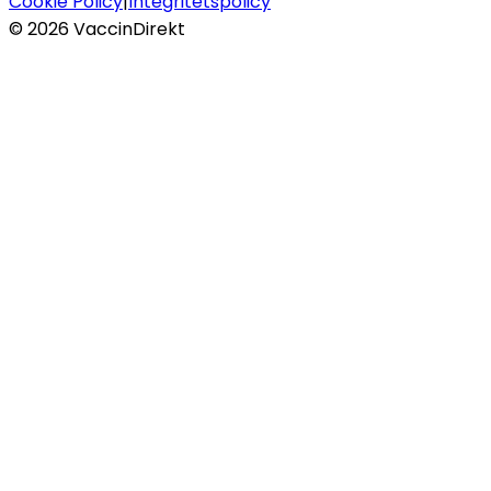
Cookie Policy
|
Integritetspolicy
©
2026
VaccinDirekt