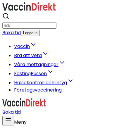
Boka tid
Logga in
Vaccin
Bra att veta
Våra mottagningar
FästingBussen
Hälsokontroll och intyg
Företagsvaccinering
Boka tid
Meny