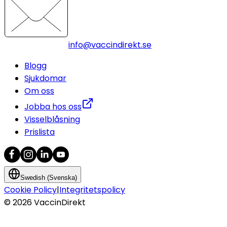
info@vaccindirekt.se
Blogg
Sjukdomar
Om oss
Jobba hos oss
Visselblåsning
Prislista
Swedish (Svenska)
Cookie Policy
|
Integritetspolicy
©
2026
VaccinDirekt