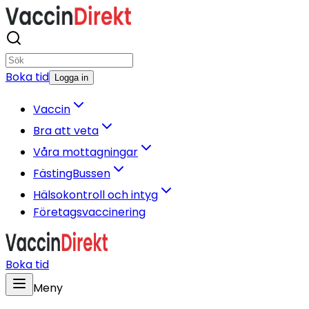
Boka tid
Logga in
Vaccin
Bra att veta
Våra mottagningar
FästingBussen
Hälsokontroll och intyg
Företagsvaccinering
Boka tid
Meny