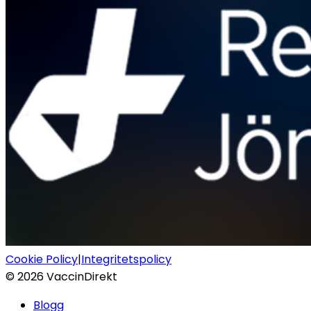
Cookie Policy
|
Integritetspolicy
©
2026
VaccinDirekt
Blogg