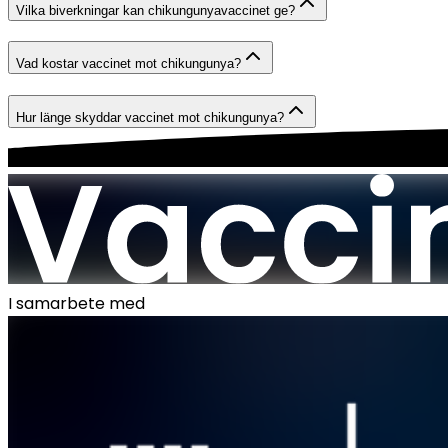
Vilka biverkningar kan chikungunyavaccinet ge?
Vad kostar vaccinet mot chikungunya?
Hur länge skyddar vaccinet mot chikungunya?
I samarbete med