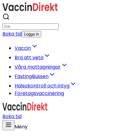
Boka tid
Logga in
Vaccin
Bra att veta
Våra mottagningar
FästingBussen
Hälsokontroll och intyg
Företagsvaccinering
Boka tid
Meny