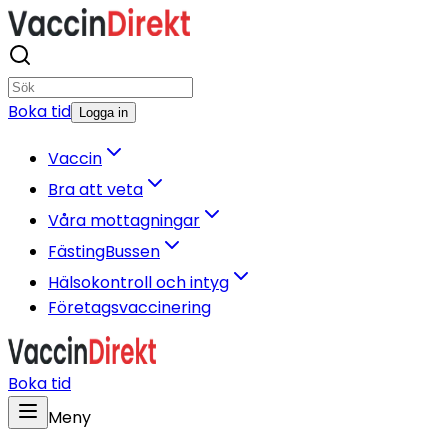
Boka tid
Logga in
Vaccin
Bra att veta
Våra mottagningar
FästingBussen
Hälsokontroll och intyg
Företagsvaccinering
Boka tid
Meny