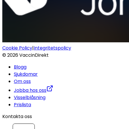
Cookie Policy
|
Integritetspolicy
©
2026
VaccinDirekt
Blogg
Sjukdomar
Om oss
Jobba hos oss
Visselblåsning
Prislista
Kontakta oss