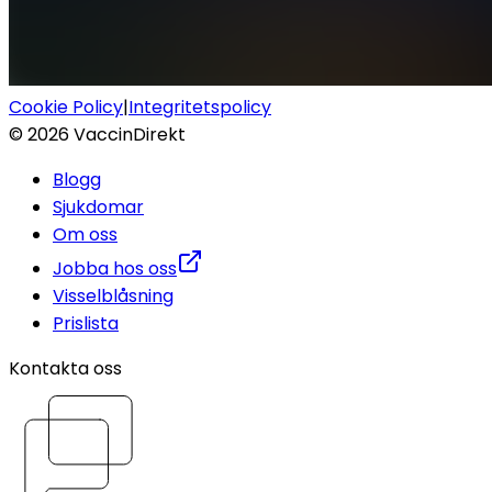
Cookie Policy
|
Integritetspolicy
©
2026
VaccinDirekt
Blogg
Sjukdomar
Om oss
Jobba hos oss
Visselblåsning
Prislista
Kontakta oss