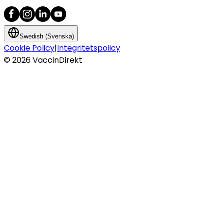
Swedish (Svenska)
Cookie Policy
|
Integritetspolicy
©
2026
VaccinDirekt