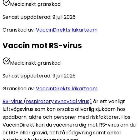
Medicinskt granskad
Senast uppdaterad
:
9 juli 2026
Granskad av
:
VaccinDirekts läkarteam
Vaccin mot RS-virus
Medicinskt granskad
Senast uppdaterad
:
9 juli 2026
Granskad av
:
VaccinDirekts läkarteam
RS-virus (respiratory syncytial virus)
 är ett vanligt 
luftvägsvirus som kan orsaka allvarlig sjukdom hos 
spädbarn, äldre och personer med riskfaktorer. 
Hos 
VaccinDirekt kan du vaccinera dig mot RS-virus om du 
är 60+ eller gravid, och få rådgivning samt enkel 