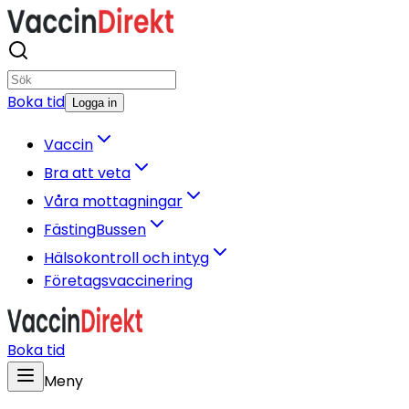
Boka tid
Logga in
Vaccin
Bra att veta
Våra mottagningar
FästingBussen
Hälsokontroll och intyg
Företagsvaccinering
Boka tid
Meny