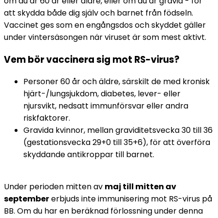
om du är 60 år eller äldre, eller om du är gravid - för 
att skydda både dig själv och barnet från födseln. 
Vaccinet ges som en engångsdos och skyddet gäller 
under vintersäsongen när viruset är som mest aktivt.
Vem bör vaccinera sig mot RS-virus?
Personer 60 år och äldre, särskilt de med kronisk 
hjärt-/lungsjukdom, diabetes, lever- eller 
njursvikt, nedsatt immunförsvar eller andra 
riskfaktorer.
Gravida kvinnor, mellan graviditetsvecka 30 till 36 
(gestationsvecka 29+0 till 35+6), för att överföra 
skyddande antikroppar till barnet.
Under perioden mitten av 
maj till mitten av 
september
 erbjuds inte immunisering mot RS-virus på 
BB. Om du har en beräknad förlossning under denna 