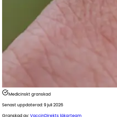
Medicinskt granskad
Senast uppdaterad
:
9 juli 2026
Granskad av
:
VaccinDirekts läkarteam