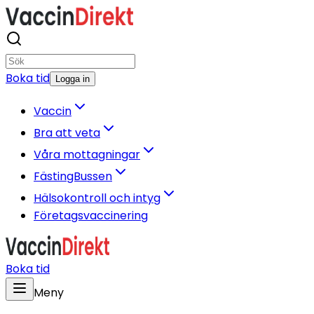
Boka tid
Logga in
Vaccin
Bra att veta
Våra mottagningar
FästingBussen
Hälsokontroll och intyg
Företagsvaccinering
Boka tid
Meny