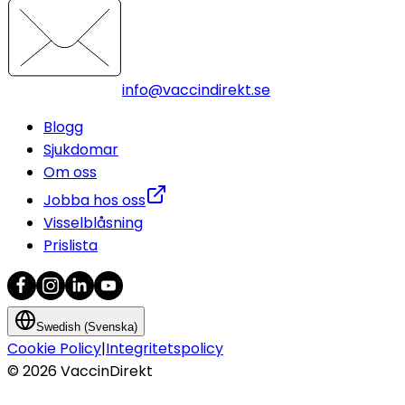
info@vaccindirekt.se
Blogg
Sjukdomar
Om oss
Jobba hos oss
Visselblåsning
Prislista
Swedish (Svenska)
Cookie Policy
|
Integritetspolicy
©
2026
VaccinDirekt