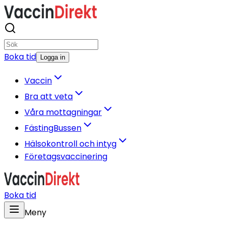
Boka tid
Logga in
Vaccin
Bra att veta
Våra mottagningar
FästingBussen
Hälsokontroll och intyg
Företagsvaccinering
Boka tid
Meny