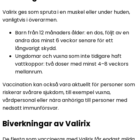
Valirix ges som spruta i en muskel eller under huden, 
vanligtvis i överarmen.
Barn från 12 månaders ålder: en dos, följt av en 
andra dos minst 6 veckor senare för ett 
långvarigt skydd.
Ungdomar och vuxna som inte tidigare haft 
vattkoppor: två doser med minst 4–8 veckors 
mellanrum.
Vaccination kan också vara aktuellt för personer som 
riskerar svårare sjukdom, till exempel vuxna, 
vårdpersonal eller nära anhöriga till personer med 
nedsatt immunförsvar.
Biverkningar av Valirix
De flesta som vaccineras med Valirix får endast milda 