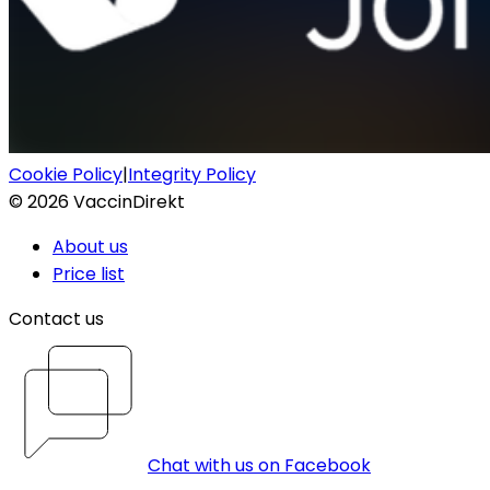
Cookie Policy
|
Integrity Policy
©
2026
VaccinDirekt
About us
Price list
Contact us
Chat with us on Facebook