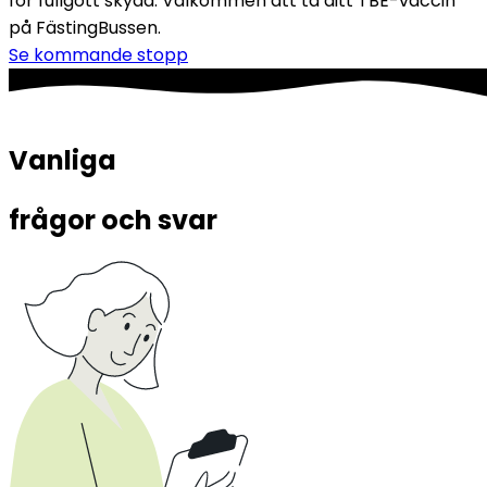
för fullgott skydd. Välkommen att ta ditt TBE-vaccin 
på FästingBussen.
Se kommande stopp
Vanliga 
frågor och svar