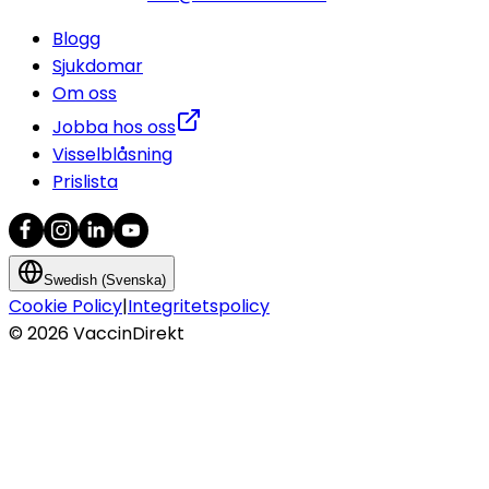
Blogg
Sjukdomar
Om oss
Jobba hos oss
Visselblåsning
Prislista
Swedish (Svenska)
Cookie Policy
|
Integritetspolicy
©
2026
VaccinDirekt