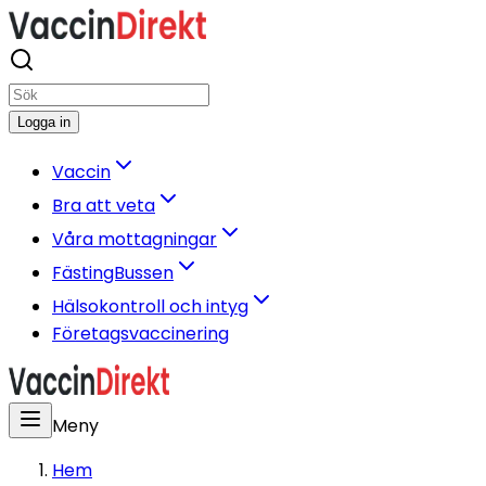
Logga in
Vaccin
Bra att veta
Våra mottagningar
FästingBussen
Hälsokontroll och intyg
Företagsvaccinering
Meny
Hem