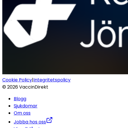
Cookie Policy
|
Integritetspolicy
©
2026
VaccinDirekt
Blogg
Sjukdomar
Om oss
Jobba hos oss