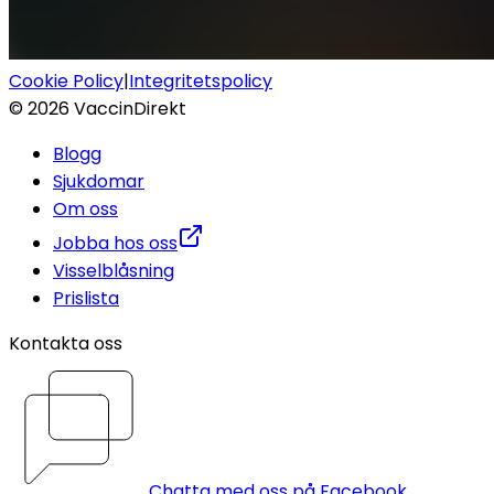
Cookie Policy
|
Integritetspolicy
©
2026
VaccinDirekt
Blogg
Sjukdomar
Om oss
Jobba hos oss
Visselblåsning
Prislista
Kontakta oss
Chatta med oss på Facebook