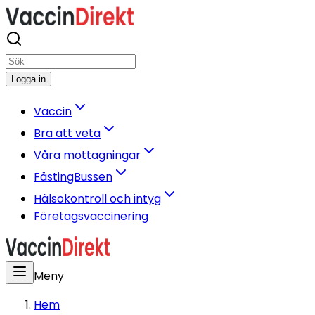
Logga in
Vaccin
Bra att veta
Våra mottagningar
FästingBussen
Hälsokontroll och intyg
Företagsvaccinering
Meny
Hem