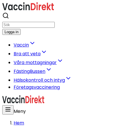
Logga in
Vaccin
Bra att veta
Våra mottagningar
FästingBussen
Hälsokontroll och intyg
Företagsvaccinering
Meny
Hem