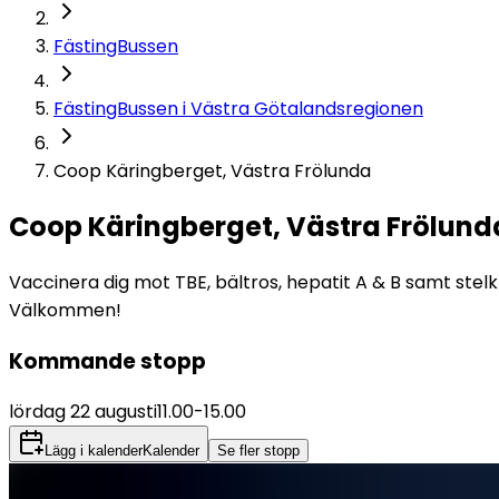
FästingBussen
FästingBussen i Västra Götalandsregionen
Coop Käringberget, Västra Frölunda
Coop Käringberget, Västra Frölund
Vaccinera dig mot TBE, bältros, hepatit A & B samt stelk
Välkommen!
Kommande stopp
lördag 22 augusti
11.00
-
15.00
Lägg i kalender
Kalender
Se fler stopp