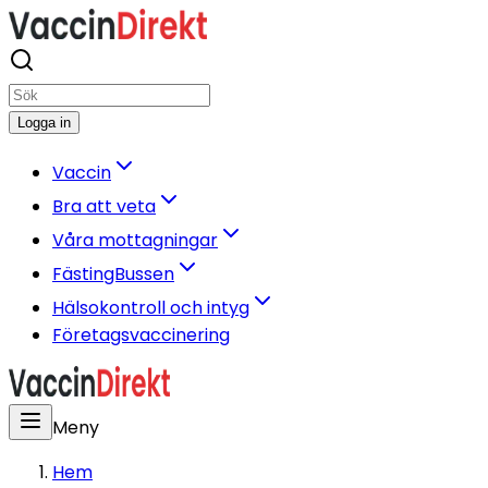
Logga in
Vaccin
Bra att veta
Våra mottagningar
FästingBussen
Hälsokontroll och intyg
Företagsvaccinering
Meny
Hem