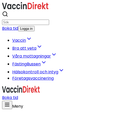
Boka tid
Logga in
Vaccin
Bra att veta
Våra mottagningar
FästingBussen
Hälsokontroll och intyg
Företagsvaccinering
Boka tid
Meny