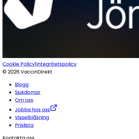
Cookie Policy
|
Integritetspolicy
©
2026
VaccinDirekt
Blogg
Sjukdomar
Om oss
Jobba hos oss
Visselblåsning
Prislista
Kontakta oss