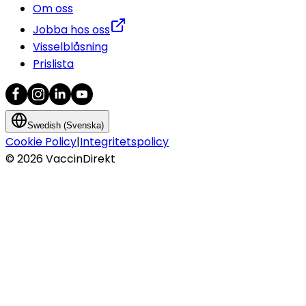
Om oss
Jobba hos oss
Visselblåsning
Prislista
Swedish (Svenska)
Cookie Policy
|
Integritetspolicy
©
2026
VaccinDirekt