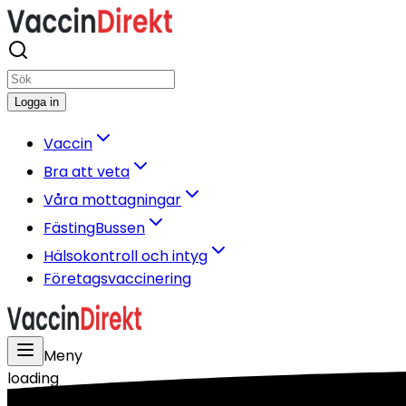
Logga in
Vaccin
Bra att veta
Våra mottagningar
FästingBussen
Hälsokontroll och intyg
Företagsvaccinering
Meny
loading