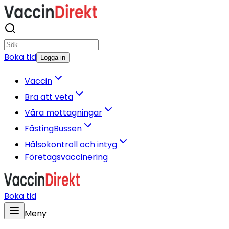
Boka tid
Logga in
Vaccin
Bra att veta
Våra mottagningar
FästingBussen
Hälsokontroll och intyg
Företagsvaccinering
Boka tid
Meny