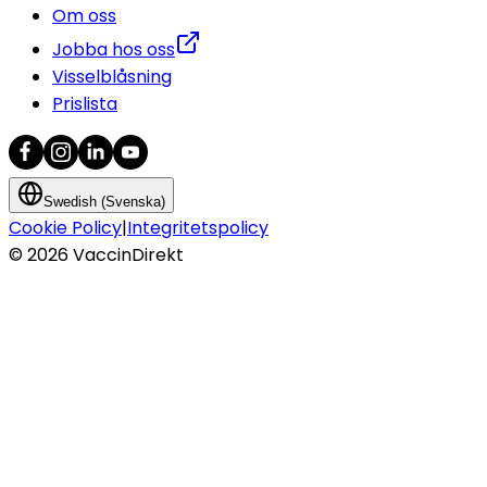
Om oss
Jobba hos oss
Visselblåsning
Prislista
Swedish (Svenska)
Cookie Policy
|
Integritetspolicy
©
2026
VaccinDirekt